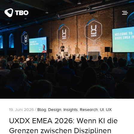
19. Juni 2026 /
Blog
,
Design
,
Insights
,
Research
,
UI
,
UX
UXDX EMEA 2026: Wenn KI die
Grenzen zwischen Disziplinen