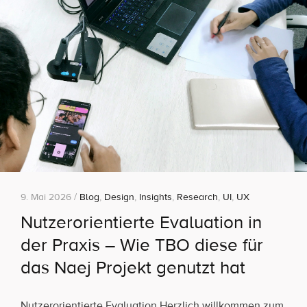
9. Mai 2026 /
Blog
,
Design
,
Insights
,
Research
,
UI
,
UX
Nutzerorientierte Evaluation in
der Praxis – Wie TBO diese für
das Naej Projekt genutzt hat
Nutzerorientierte Evaluation Herzlich willkommen zum