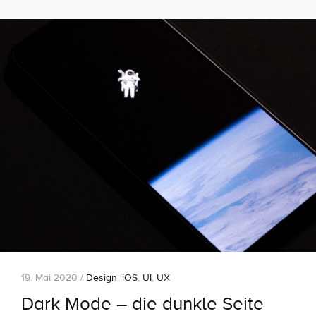
19. Mai 2020 /
Design
,
iOS
,
UI
,
UX
Dark Mode – die dunkle Seite