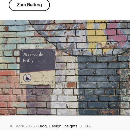
Zum Beitrag
30. April 2025 /
Blog
,
Design
,
Insights
,
UI
,
UX