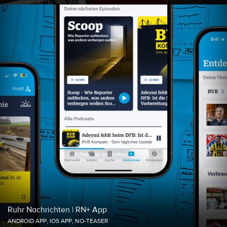
Ruhr Nachrichten | RN+ App
ANDROID APP, IOS APP, NO-TEASER