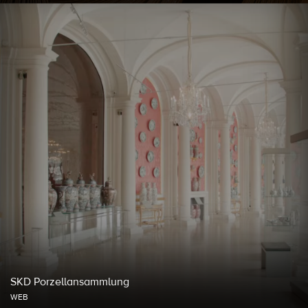
SKD Porzellansammlung
WEB