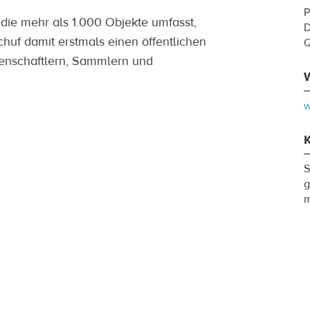
P
ie mehr als 1.000 Objekte umfasst,
D
chuf damit erstmals einen öffentlichen
senschaftlern, Sammlern und
w
S
g
m