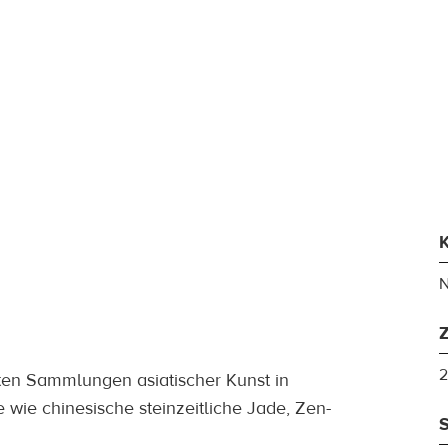
N
gitale Plattform
2
vaten Sammlungen asiatischer Kunst in
 wie chinesische steinzeitliche Jade, Zen-
S