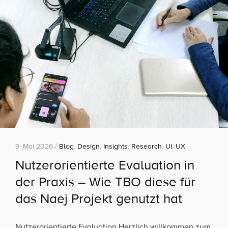
9. Mai 2026 /
Blog
,
Design
,
Insights
,
Research
,
UI
,
UX
Nutzerorientierte Evaluation in
der Praxis – Wie TBO diese für
das Naej Projekt genutzt hat
Nutzerorientierte Evaluation Herzlich willkommen zum