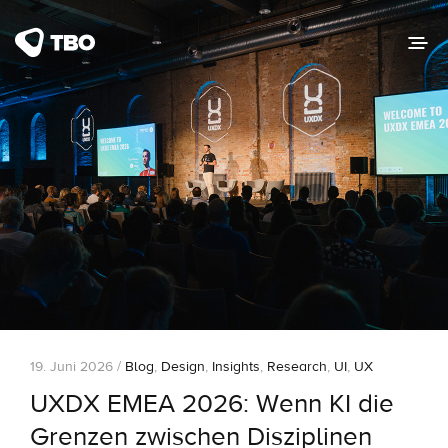
19. Juni 2026 /
Blog
,
Design
,
Insights
,
Research
,
UI
,
UX
UXDX EMEA 2026: Wenn KI die
Grenzen zwischen Disziplinen