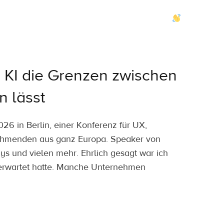
tur
Projekte
Leistungen
Kontakt
Jobs
Blog
I die Grenzen zwischen
 lässt
6 in Berlin, einer Konferenz für UX,
nehmenden aus ganz Europa. Speaker von
s und vielen mehr. Ehrlich gesagt war ich
h erwartet hatte. Manche Unternehmen