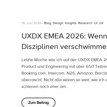
Agen
19. Juni 2026 /
Blog
,
Design
,
Insights
,
Research
,
UI
,
UX
UXDX EMEA 2026: Wenn K
Disziplinen verschwimmen
Letzte Woche war ich auf der UXDX EMEA 202
Product und Engineering mit über 650 Teil
Booking.com, Intercom, N26, Amazon, Barclay
überrascht. Nicht alle waren so weit, wie ic
schienen noch eher am…
Zum Beitrag