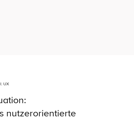
I
,
UX
ation:
s nutzerorientierte